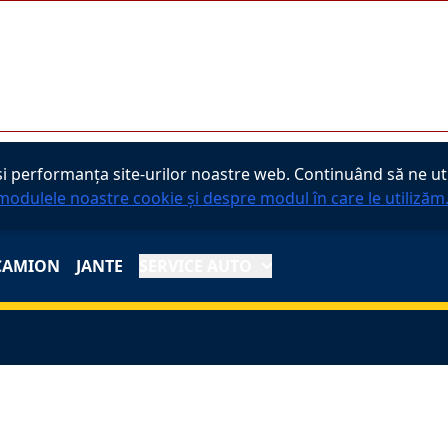
orReservationButton
 performanța site-urilor noastre web. Continuând să ne util
modulele noastre cookie și despre modul în care le utilizăm
CAMION
JANTE
SERVICE AUTO