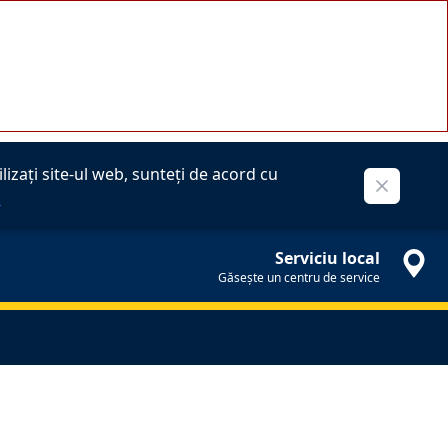
izați site-ul web, sunteți de acord cu
Close
.
Serviciu local
Găsește un centru de service