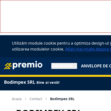
A PHP Error was encountered
Severity: Notice
Message: Undefined property: stdClass::$customDataF
Filename: controllers/branch.php
Line Number: 130
Utilizăm module cookie pentru a optimiza design-ul și
utilizarea modulelor cookie.
Aflați mai multe despre 
ANVELOPE
ANVELOPE DE 
Bodimpex SRL
Bine ai venit!
Acasa
Contact
Bodimpex SRL