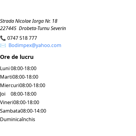
Strada Nicolae Iorga Nr. 18
227445 Drobeta-Turnu Severin
📞
0747 518 777
✉️
Bodimpex@yahoo.com
Ore de lucru
Luni
08:00-18:00
Marti
08:00-18:00
Miercuri
08:00-18:00
Joi
08:00-18:00
Vineri
08:00-18:00
Sambata
08:00-14:00
Duminica
închis