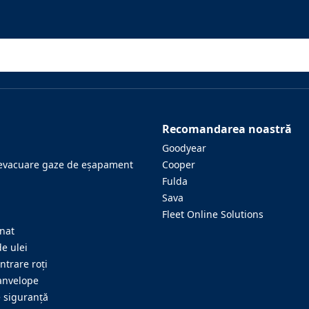
Recomandarea noastră
Goodyear
evacuare gaze de eşapament
Cooper
Fulda
Sava
Fleet Online Solutions
onat
e ulei
ntrare roţi
anvelope
e siguranţă