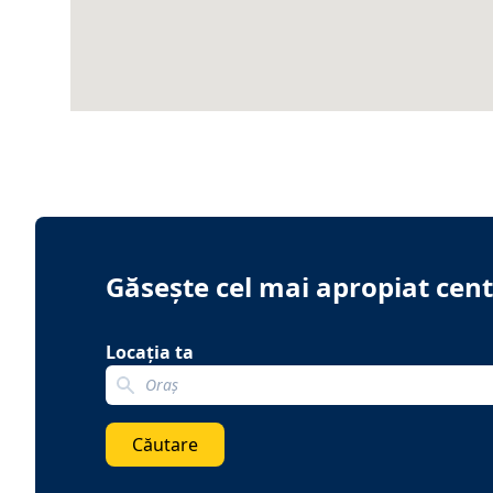
Găsește cel mai apropiat cent
Locația ta
Search localization
Căutare