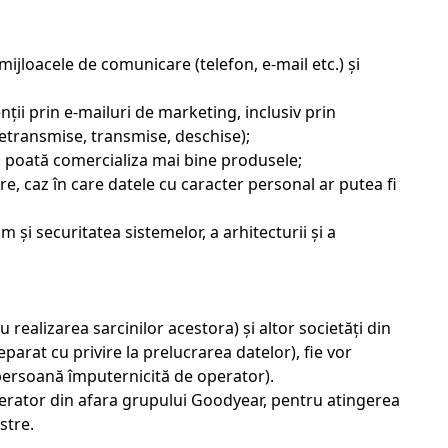
 mijloacele de comunicare (telefon, e-mail etc.) și
ții prin e-mailuri de marketing, inclusiv prin
(netransmise, transmise, deschise);
-și poată comercializa mai bine produsele;
tre, caz în care datele cu caracter personal ar putea fi
m și securitatea sistemelor, a arhitecturii și a
ealizarea sarcinilor acestora) și altor societăți din
parat cu privire la prelucrarea datelor), fie vor
 persoană împuternicită de operator).
erator din afara grupului Goodyear, pentru atingerea
stre.