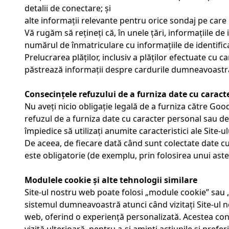
detalii de conectare; și
alte informații relevante pentru orice sondaj pe care es
Vă rugăm să rețineți că, în unele țări, informațiile de
numărul de înmatriculare cu informațiile de identific
Prelucrarea plăților, inclusiv a plăților efectuate cu c
păstrează informații despre cardurile dumneavoastră d
Consecințele refuzului de a furniza date cu caract
Nu aveți nicio obligație legală de a furniza către Go
refuzul de a furniza date cu caracter personal sau d
împiedice să utilizați anumite caracteristici ale Site-u
De aceea, de fiecare dată când sunt colectate date c
este obligatorie (de exemplu, prin folosirea unui aster
Modulele cookie și alte tehnologii similare
Site-ul nostru web poate folosi „module cookie” sau „
sistemul dumneavoastră atunci când vizitați Site-ul n
web, oferind o experiență personalizată. Acestea conț