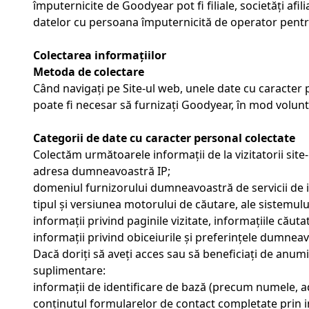
împuternicite de Goodyear pot fi filiale, societăți afil
datelor cu persoana împuternicită de operator pentr
Colectarea informațiilor
Metoda de colectare
Când navigați pe Site-ul web, unele date cu caracter p
poate fi necesar să furnizați Goodyear, în mod volunt
Categorii de date cu caracter personal colectate
Colectăm următoarele informații de la vizitatorii site
adresa dumneavoastră IP;
domeniul furnizorului dumneavoastră de servicii de i
tipul și versiunea motorului de căutare, ale sistemu
informații privind paginile vizitate, informațiile căutat
informații privind obiceiurile și preferințele dumnea
Dacă doriți să aveți acces sau să beneficiați de anumit
suplimentare:
informații de identificare de bază (precum numele, 
conținutul formularelor de contact completate prin i