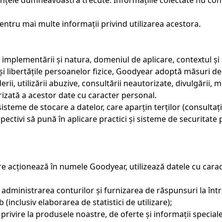
eferințele dumneavoastră trecute. Informațiile colectate nu 
entru mai multe informații privind utilizarea acestora.
e implementării și natura, domeniul de aplicare, contextul și 
 și libertățile persoanelor fizice, Goodyear adoptă măsuri d
ii, utilizării abuzive, consultării neautorizate, divulgării, mo
izată a acestor date cu caracter personal.
steme de stocare a datelor, care aparțin terților (consultați 
pectivi să pună în aplicare practici și sisteme de securitate 
re acționează în numele Goodyear, utilizează datele cu car
i administrarea conturilor și furnizarea de răspunsuri la într
(inclusiv elaborarea de statistici de utilizare);
privire la produsele noastre, de oferte și informații spec