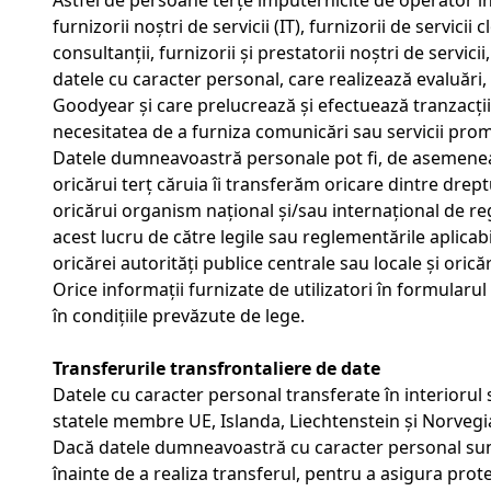
Astfel de persoane terțe împuternicite de operator i
furnizorii noștri de servicii (IT), furnizorii de servicii
consultanții, furnizorii și prestatorii noștri de servi
datele cu caracter personal, care realizează evaluări
Goodyear și care prelucrează și efectuează tranzacții, 
necesitatea de a furniza comunicări sau servicii promoț
Datele dumneavoastră personale pot fi, de asemenea
oricărui terț căruia îi transferăm oricare dintre drept
oricărui organism național și/sau internațional de re
acest lucru de către legile sau reglementările aplicabi
oricărei autorități publice centrale sau locale și ori
Orice informații furnizate de utilizatori în formularul
în condițiile prevăzute de lege.
Transferurile transfrontaliere de date
Datele cu caracter personal transferate în interiorul 
statele membre UE, Islanda, Liechtenstein și Norvegia
Dacă datele dumneavoastră cu caracter personal sunt
înainte de a realiza transferul, pentru a asigura prot