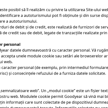
te posibil să îl realizăm cu privire la utilizarea Site-ului we
 identificare a autoturismului pot fi obținute și din surse di
are a autoturismului.
arduri de debit și de credit, este realizată de furnizori de ser
e credit sau de debit, legate de tranzacțiile realizate prin
er personal
odyear datele dumneavoastră cu caracter personal. Vă rugăm 
e accepta unele module cookie sau setări ale browserelor ar 
lui web
.
u caracter personal (de exemplu, prin intermediul formulare
isc) și consecințele refuzului de a furniza datele solicitate.
semnalizatoare web”. Un „modul cookie” este un fișier text 
ostru web. Modulele cookie permit Goodyear să vină mai bine
in informații care sunt colectate de pe dispozitivul dumneavo