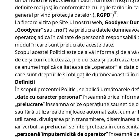
urilor noastre web, clienții noștri, furnizorii noștri
definite mai jos) în conformitate cu legile țărilor î
[1]
general privind protecția datelor („
RGPD
”)
.
La fiecare vizită pe Site-ul nostru web,
Goodyear Dunl
„
Goodyear
” sau „
noi
”) va prelucra datele dumneavoas
operator, adică în calitate de persoană responsabilă
modul în care sunt prelucrate aceste date.
Scopul acestei Politici este de a vă informa și de a v
de ce și cum colectează, prelucrează și păstrează G
ce anume implică calitatea sa de „operator” al datel
care sunt drepturile și obligațiile dumneavoastră în 
Definiții
În scopul prezentei Politici, se aplică următoarele defi
„
date cu caracter personal
” înseamnă orice informați
„
prelucrare
” înseamnă orice operațiune sau set de o
sau fără utilizarea de mijloace automatizate, cum ar 
utilizarea, divulgarea prin transmitere, diseminarea 
iar verbul „
a prelucra
” se interpretează în consecință
„
persoană împuternicită de operator
” înseamnă pe