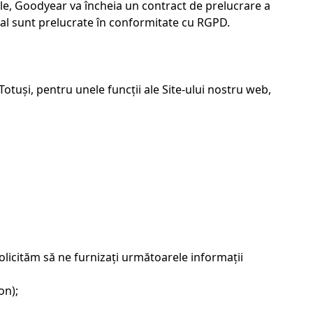
zurile, Goodyear va încheia un contract de prelucrare a
al sunt prelucrate în conformitate cu RGPD.
otuși, pentru unele funcții ale Site-ului nostru web,
 solicităm să ne furnizați următoarele informații
on);