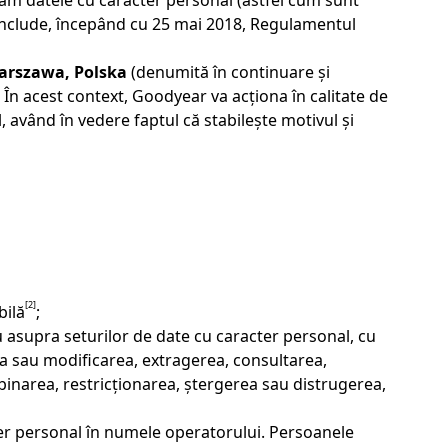
crăm datele cu caracter personal (astfel cum sunt
e include, începând cu 25 mai 2018, Regulamentul
Warszawa, Polska
(denumită în continuare și
 În acest context, Goodyear va acționa în calitate de
având în vedere faptul că stabilește motivul și
[2]
bilă
;
 asupra seturilor de date cu caracter personal, cu
ea sau modificarea, extragerea, consultarea,
binarea, restricționarea, ștergerea sau distrugerea,
ter personal în numele operatorului. Persoanele