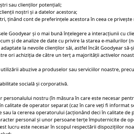
tri sau clienților potențiali;
lienții noștri și a datelor acestora;
oștri, ținând cont de preferințele acestora în ceea ce privește
ele Goodyear și o mai bună înțelegere a interacțiunii cu clien
recum și de analize de date cu privire la starea e-mailurilor 
e adaptate la nevoile clienților săi, astfel încât Goodyear să
re ori achiziția de către un terț a majorității activelor noas
utilizării abuzive a produselor sau serviciilor noastre, precu
ilitate socială și corporativă.
ersonalului nostru (în măsura în care este necesar pentru r
n calitate de operator separat (caz în care veți fi informat se
 sau la cererea operatorului (acționând deci în calitate de
racter personal și unor persoane terțe împuternicite de op
st lucru este necesar în scopul respectării dispozițiilor noa