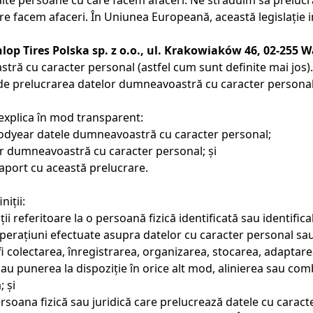
 și alte persoane cu care facem afaceri. Ne străduim să prelu
n care facem afaceri. În Uniunea Europeană, această legislați
op Tires Polska sp. z o.o., ul. Krakowiaków 46, 02-255 
tră cu caracter personal (astfel cum sunt definite mai jos).
 de prelucrarea datelor dumneavoastră cu caracter personal, 
ă explica în mod transparent:
oodyear datele dumneavoastră cu caracter personal;
or dumneavoastră cu caracter personal; și
raport cu această prelucrare.
niții:
i referitoare la o persoană fizică identificată sau identifica
perațiuni efectuate asupra datelor cu caracter personal sau
fi colectarea, înregistrarea, organizarea, stocarea, adaptar
sau punerea la dispoziție în orice alt mod, alinierea sau com
; și
rsoana fizică sau juridică care prelucrează datele cu carac