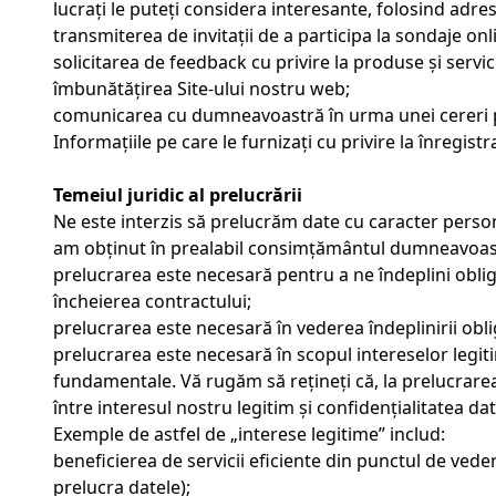
lucrați le puteți considera interesante, folosind adres
transmiterea de invitații de a participa la sondaje onl
solicitarea de feedback cu privire la produse și servici
îmbunătățirea Site-ului nostru web;
comunicarea cu dumneavoastră în urma unei cereri 
Informațiile pe care le furnizați cu privire la înregis
Temeiul juridic al prelucrării
Ne este interzis să prelucrăm date cu caracter person
am obținut în prealabil consimțământul dumneavoas
prelucrarea este necesară pentru a ne îndeplini obli
încheierea contractului;
prelucrarea este necesară în vederea îndeplinirii obli
prelucrarea este necesară în scopul intereselor legit
fundamentale. Vă rugăm să rețineți că, la prelucrar
între interesul nostru legitim și confidențialitatea 
Exemple de astfel de „interese legitime” includ:
beneficierea de servicii eficiente din punctul de ved
prelucra datele);