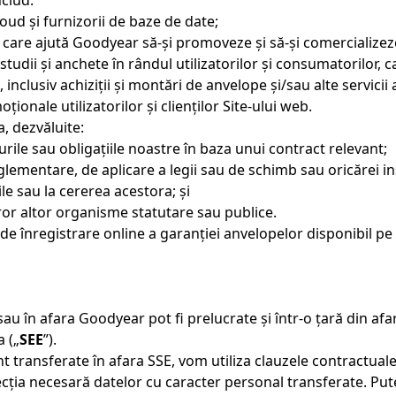
nclud:
 cloud și furnizorii de baze de date;
cii, care ajută Goodyear să-și promoveze și să-și comercializez
, studii și anchete în rândul utilizatorilor și consumatoril
inclusiv achiziții și montări de anvelope și/sau alte servicii 
ionale utilizatorilor și clienților Site-ului web.
, dezvăluite:
urile sau obligațiile noastre în baza unui contract relevant;
glementare, de aplicare a legii sau de schimb sau oricărei in
le sau la cererea acestora; și
căror altor organisme statutare sau publice.
 de înregistrare online a garanției anvelopelor disponibil pe 
sau în afara Goodyear pot fi prelucrate și într-o țară din a
 („
SEE
”).
 transferate în afara SSE, vom utiliza clauzele contractua
ecția necesară datelor cu caracter personal transferate. Pute