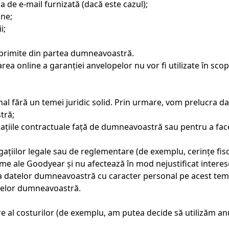
a de e-mail furnizată (dacă este cazul);
ine;
i;
primite din partea dumneavoastră.
trarea online a garanției anvelopelor nu vor fi utilizate în sc
al fără un temei juridic solid. Prin urmare, vom prelucra d
tră;
gațiile contractuale față de dumneavoastră sau pentru a fa
gațiilor legale sau de reglementare (de exemplu, cerințe fisc
ime ale Goodyear și nu afectează în mod nejustificat interes
ea datelor dumneavoastră cu caracter personal pe acest tem
datelor dumneavoastră.
ere al costurilor (de exemplu, am putea decide să utilizăm a