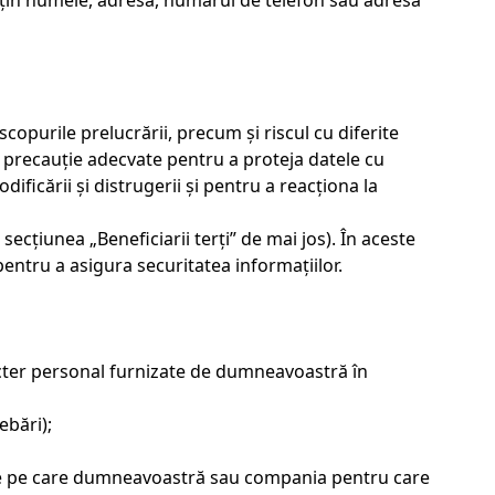
conțin numele, adresa, numărul de telefon sau adresa
scopurile prelucrării, precum și riscul cu diferite
e precauție adecvate pentru a proteja datele cu
dificării și distrugerii și pentru a reacționa la
secțiunea „Beneficiarii terți” de mai jos). În aceste
pentru a asigura securitatea informațiilor.
acter personal furnizate de dumneavoastră în
ebări);
iale pe care dumneavoastră sau compania pentru care