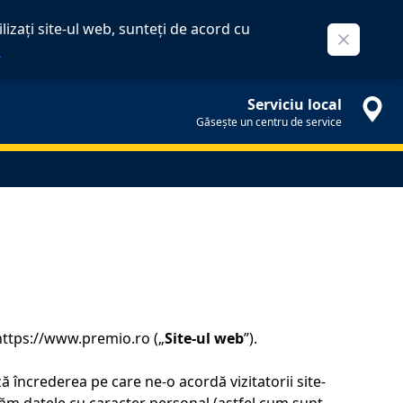
izați site-ul web, sunteți de acord cu
Close
.
Serviciu local
Găsește un centru de service
 https://www.premio.ro („
Site-ul web
”).
ă încrederea pe care ne-o acordă vizitatorii site-