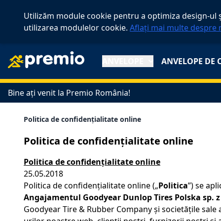
Utilizăm module cookie pentru a optimiza design-ul și
utilizarea modulelor cookie.
Aflați mai multe despre 
ANVELOPE
ANVELOPE DE 
Bine ați venit la Premio România!
Politica de confidențialitate online
Politica de confidențialitate online
Politica de confidențialitate online
25.05.2018
Politica de confidențialitate online („
Politica
”) se ap
Angajamentul Goodyear Dunlop Tires Polska sp. z o
Goodyear Tire & Rubber Company și societățile sale afi