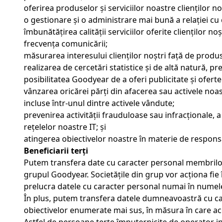
oferirea produselor și serviciilor noastre clienților noș
o gestionare și o administrare mai bună a relației cu c
îmbunătățirea calității serviciilor oferite clienților n
frecvența comunicării;
măsurarea interesului clienților noștri față de produs
realizarea de cercetări statistice și de altă natură, p
posibilitatea Goodyear de a oferi publicitate și ofert
vânzarea oricărei părți din afacerea sau activele noast
incluse într-unul dintre activele vândute;
prevenirea activității frauduloase sau infracționale, a 
rețelelor noastre IT; și
atingerea obiectivelor noastre în materie de responsab
Beneficiarii terți
Putem transfera date cu caracter personal membrilor p
grupul Goodyear. Societățile din grup vor acționa fie î
prelucra datele cu caracter personal numai în numele
În plus, putem transfera datele dumneavoastră cu ca
obiectivelor enumerate mai sus, în măsura în care ace