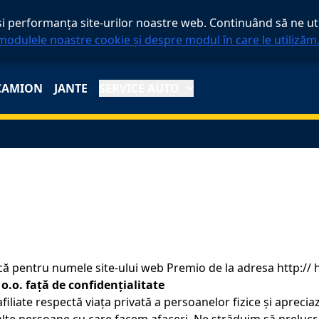
 performanța site-urilor noastre web. Continuând să ne util
modulele noastre cookie și despre modul în care le utilizăm
CAMION
JANTE
SERVICE AUTO
lică pentru numele site-ului web Premio de la adresa http://
.o. față de confidențialitate
liate respectă viața privată a persoanelor fizice și apreciaz