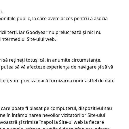
b.
sponibile public, la care avem acces pentru a asocia
vicii terți, iar Goodyear nu prelucrează și nici nu
 intermediul Site-ului web.
să rețineți totuși că, în anumite circumstanțe,
putea să vă afecteze experiența de navigare și să vă
lor), vom preciza dacă furnizarea unor astfel de date
care poate fi plasat pe computerul, dispozitivul sau
 în întâmpinarea nevoilor vizitatorilor Site-ului
astră și trimise înapoi la Site-ul web la fiecare