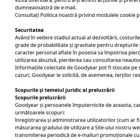
vizită ulterioară, pentru a-și aminti acțiunile și pr
dumneavoastră de e-mail.
Consultați Politica noastră privind modulele cookie p
Securitatea
Având în vedere stadiul actual al dezvoltării, costuril
grade de probabilitate și gravitate pentru drepturile
caracter personal aflate în posesia sa împotriva pierder
utilizarea abuzivă, pierderea sau consultarea neautor
Informațiile colectate de Goodyear pot fi stocate pe si
cazuri, Goodyear le solicită, de asemenea, terților res
Scopurile și temeiul juridic al prelucrării
Scopurile prelucrării
Goodyear și persoanele împuternicite de aceasta, ca
următoarele scopuri:
înregistrarea și administrarea utilizatorilor (cum ar f
măsurarea gradului de utilizare a Site-ului nostru web 
transmiterea periodică de e-mailuri promoționale cu 