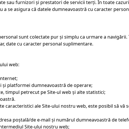
iate sau furnizori și prestatori de servicii terți. În toate ca
u a se asigura că datele dumneavoastră cu caracter person
ersonal sunt colectate pur și simplu ca urmare a navigării. T
ar, date cu caracter personal suplimentare.
-ului web:
nternet;
lui și platformei dumneavoastră de operare;
e, timpul petrecut pe Site-ul web și alte statistici;
voastră.
e caracteristici ale Site-ului nostru web, este posibil să vă
adresa poștală/de e-mail și numărul dumneavoastră de telef
ntermediul Site-ului nostru web;