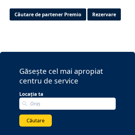
Căutare de partener Premio
Rezervare
Găsește cel mai apropiat
centru de service
Locația ta
Search localization
Căutare