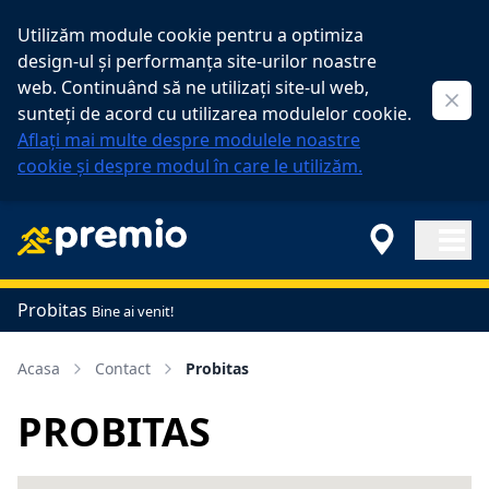
Utilizăm module cookie pentru a optimiza
design-ul și performanța site-urilor noastre
web. Continuând să ne utilizați site-ul web,
Clos
sunteți de acord cu utilizarea modulelor cookie.
Aflați mai multe despre modulele noastre
cookie și despre modul în care le utilizăm.
Open ma
Probitas
Bine ai venit!
Acasa
Contact
Probitas
PROBITAS