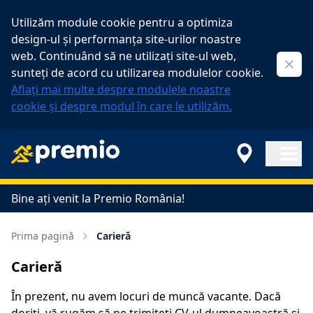
Utilizăm module cookie pentru a optimiza
design-ul și performanța site-urilor noastre
web. Continuând să ne utilizați site-ul web,
Clos
sunteți de acord cu utilizarea modulelor cookie.
Aflați mai multe despre modulele noastre
cookie și despre modul în care le utilizăm.
Open ma
Bine ați venit la Premio România!
Prima pagină
Carieră
Carieră
În prezent, nu avem locuri de muncă vacante. Dacă