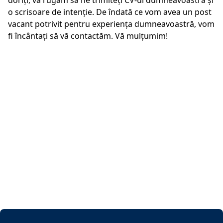
doriţi, vă rugăm să ne trimiteţi CV-ul dumneavoastră şi
o scrisoare de intenţie. De îndată ce vom avea un post
vacant potrivit pentru experienţa dumneavoastră, vom
fi încântaţi să vă contactăm. Vă mulţumim!